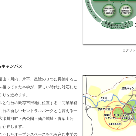
△クリッ
るキャンパス
山・川内、片平、星陵の３つに再編するこ
を担ってきた本学が、新しい時代に対応した
くりを進めます。
と仙台の既存市街地に位置する「商業業務
仙台の新しいセントラルパークとも言える一
広瀬川河畔・西公園・仙台城址・青葉山公
が存在します。
うしたオープンスペースを包み込む本学の