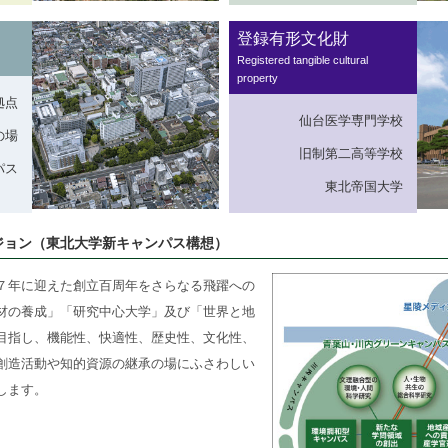
登録有形文化財
Registered tangible cultural
property
拠点
仙台医学専門学校
の場
旧制第二高等学校
パス
東北帝国大学
ジョン（東北大学新キャンパス構想）
年に迎えた創立百周年をさらなる飛躍への
材の養成」「研究中心大学」及び「世界と地
目指し、機能性、快適性、歴史性、文化性、
創造活動や知的資源の継承の場にふさわしい
します。