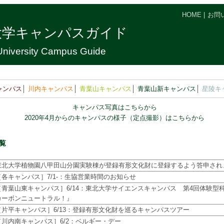
HOME
|
お問
大学キャンパスガイド
niversity Campus Guide
ャンパス
│
川内キャンパス
│
青葉山キャンパス
│
青葉山新キャンパス
│
星陵キ
キャンパス写真はこちらから
2020年4月からのキャンパスの様子（定点撮影）はこちらから
覧
東北大学植物園八甲田山分園実験棟が登録有形文化財に登録するよう答申され
［各キャンパス］7/1-：生協営業時間のお知らせ
［青葉山東キャンパス］6/14：東北大学サイエンスキャンパス 第4回体験型
カーボンニュートラル！』
［片平キャンパス］6/13：登録有形文化財を巡るキャンパスツアー
［川内南キャンパス］6/2：ベルギー・デー