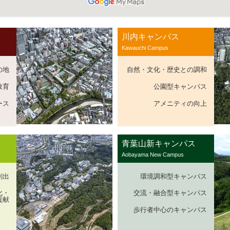
川内キャンパス
Kawauchi Campus
の地
自然・文化・歴史との調和
教育
公園型キャンパス
ース
アメニティの向上
青葉山新キャンパス
Aobayama New Campus
創出
環境調和型キャンパス
化・
交流・融合型キャンパス
貢献
歩行者中心のキャンパス