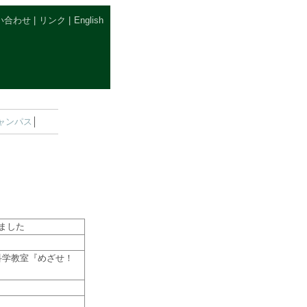
い合わせ
|
リンク
|
English
ャンパス
│
ました
科学教室『めざせ！