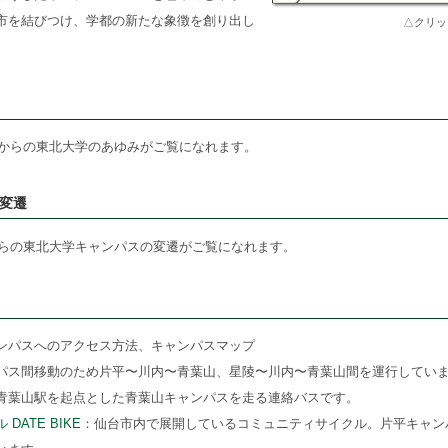
市を結びつけ、学都の新たな象徴を創り出し
△クリッ
創立からの東北大学のあゆみがご覧になれます。
変遷
立からの東北大学キャンパスの変遷がご覧になれます。
ンパスへのアクセス方法、キャンパスマップ
パス間移動のため片平〜川内〜青葉山、星陵〜川内〜青葉山間を運行してい
青葉山駅を起点とした青葉山キャンパスを走る連絡バスです。
ATE BIKE
：仙台市内で展開しているコミュニティサイクル。片平キャン