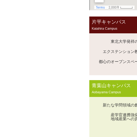
片平キャンパス
Katahira Campus
東北大学発祥
エクステンション
都心のオープンスペ
青葉山キャンパス
Aobayama Campus
新たな学問領域の
産学官連携強
地域産業への