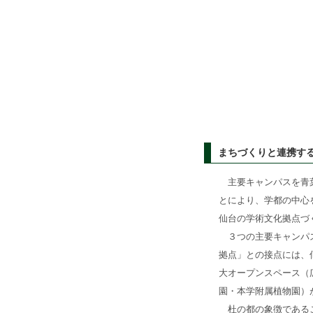
まちづくりと連携す
主要キャンパスを青葉
とにより、学都の中心
仙台の学術文化拠点づ
３つの主要キャンパス
拠点」との接点には、
大オープンスペース（
園・本学附属植物園）
杜の都の象徴であるこ