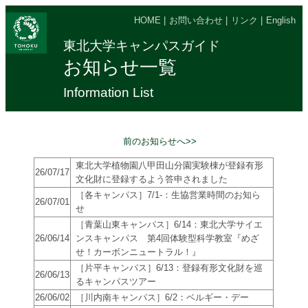
HOME
|
お問い合わせ
|
リンク
|
English
東北大学キャンパスガイド
お知らせ一覧
Information List
前のお知らせへ>>
東北大学植物園八甲田山分園実験棟が登録有形
26/07/17
文化財に登録するよう答申されました
［各キャンパス］7/1-：生協営業時間のお知ら
26/07/01
せ
［青葉山東キャンパス］6/14：東北大学サイエ
26/06/14
ンスキャンパス 第4回体験型科学教室『めざ
せ！カーボンニュートラル！』
［片平キャンパス］6/13：登録有形文化財を巡
26/06/13
るキャンパスツアー
26/06/02
［川内南キャンパス］6/2：ベルギー・デー