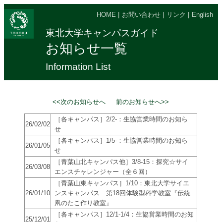
HOME
|
お問い合わせ
|
リンク
|
English
東北大学キャンパスガイド
お知らせ一覧
Information List
<<次のお知らせへ
前のお知らせへ>>
［各キャンパス］2/2-：生協営業時間のお知ら
26/02/02
せ
［各キャンパス］1/5-：生協営業時間のお知ら
26/01/05
せ
［青葉山北キャンパス他］3/8-15：探究☆サイ
26/03/08
エンスチャレンジャー（全６回）
［青葉山東キャンパス］1/10：東北大学サイエ
26/01/10
ンスキャンパス 第18回体験型科学教室『伝統
凧のたこ作り教室』
［各キャンパス］12/1-1/4：生協営業時間のお知
25/12/01