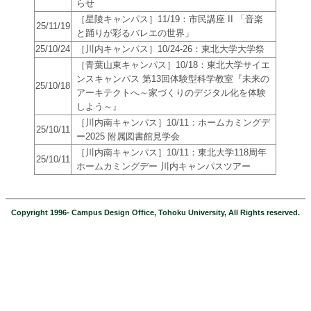
らせ
［星陵キャンパス］11/19：市民講座 II 「音楽
25/11/19
と踊りが彩るバレエの世界」
25/10/24
［川内キャンパス］10/24-26：東北大学大学祭
［青葉山東キャンパス］10/18：東北大学サイエ
ンスキャンパス 第13回体験型科学教室『未来の
25/10/18
アーキテクトへ～家づくりのデジタル化を体験
しよう～』
［川内南キャンパス］10/11：ホームカミングデ
25/10/11
ー2025 附属図書館見学会
［川内南キャンパス］10/11：東北大学118周年
25/10/11
ホームカミングデー 川内キャンパスツアー
Copyright 1996- Campus Design Office, Tohoku University, All Rights reserved.